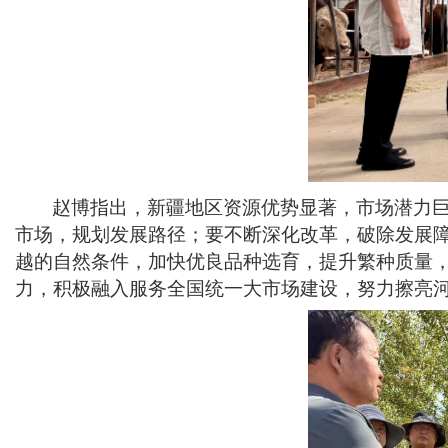
赵博指出，新疆地区资源优势显著，市场潜力巨
市场，规划发展路径；要不断深化改革，破除发展
越的自然条件，加快优良品种选育，提升繁种质量
力，积极融入服务全国统一大市场建设，努力擦亮河