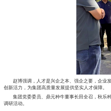
赵博强调，人才是兴企之本、强企之要，企业发
创新活力，为集团高质量发展提供坚实人才保障。
集团党委委员、鼎元种牛董事长田全召，秋乐种
调研活动。