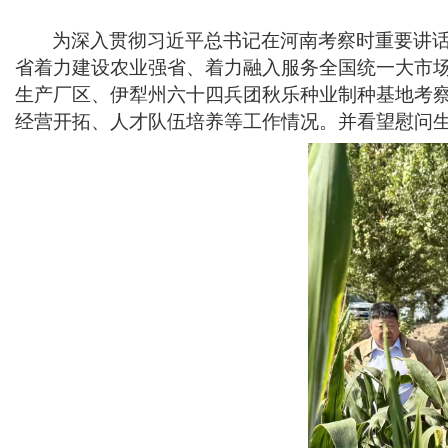
为深入贯彻习近平总书记在河南考察时重要讲话精
省着力建设农业强省、着力融入服务全国统一大市场
生产厂区、伊犁州六十四兵团秋乐种业制种基地考
经营开拓、人才队伍培养等工作情况。并看望慰问